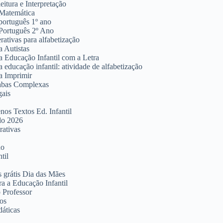
eitura e Interpretação
 Matemática
português 1º ano
 Português 2º Ano
rativas para alfabetização
a Autistas
a Educação Infantil com a Letra
 educação infantil: atividade de alfabetização
a Imprimir
labas Complexas
gais
os Textos Ed. Infantil
o 2026
ativas
ho
til
 grátis Dia das Mães
a a Educação Infantil
o Professor
os
áticas