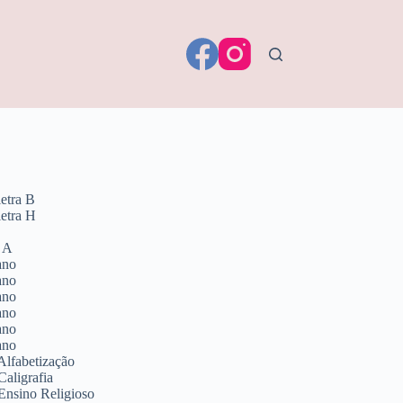
letra B
letra H
a A
ano
ano
ano
ano
ano
ano
Alfabetização
Caligrafia
Ensino Religioso