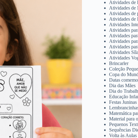
Atividades de l
Atividades de
Atividades de 
Atividades de
Atividades Inte
Atividades par
Atividades par
Atividades para
Atividades par
Atividades Sí
Atividades Vo
Brincarler
Coleção Pequen
Copa do Mund
Datas comemor
Dia das Mães
Dia do Trabal
Educação Infan
Festas Juninas
Lembrancinhas
Matemática par
Material para 
Pequenos Text
Sequências Did
Volta às Aulas