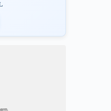
L
magem.