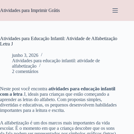
Pular
para
Atividades para Imprimir Grátis
o
conteúdo
Atividades para Educação Infantil: Atividade de Alfabetização
Letra J
junho 3, 2026
Atividades para educação infantil: atividade de
alfabetização
2 comentários
Neste post você encontra
atividades para educação infantil
com a letra
J, ideais para crianças que estão começando a
aprender as letras do alfabeto. Com propostas simples,
divertidas e educativas, os pequenos desenvolvem habilidades
importantes para a leitura e escrita.
A alfabetização é um dos marcos mais importantes da vida
escolar. É o momento em que a criança descobre que os sons
da fala podem ser representados por símbolos gráficos (letras).