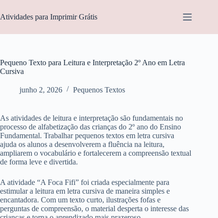
Pular
para
Atividades para Imprimir Grátis
o
conteúdo
Pequeno Texto para Leitura e Interpretação 2º Ano em Letra
Cursiva
junho 2, 2026
Pequenos Textos
As atividades de leitura e interpretação são fundamentais no
processo de alfabetização das crianças do 2º ano do Ensino
Fundamental. Trabalhar pequenos textos em letra cursiva
ajuda os alunos a desenvolverem a fluência na leitura,
ampliarem o vocabulário e fortalecerem a compreensão textual
de forma leve e divertida.
A atividade “A Foca Fifi” foi criada especialmente para
estimular a leitura em letra cursiva de maneira simples e
encantadora. Com um texto curto, ilustrações fofas e
perguntas de compreensão, o material desperta o interesse das
crianças e torna o aprendizado mais prazeroso.